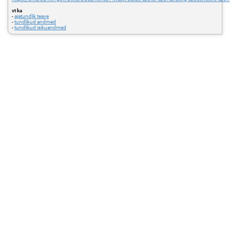
vt ka
-
ajatundlik teave
-
tundlikud andmed
-
tundlikud isikuandmed