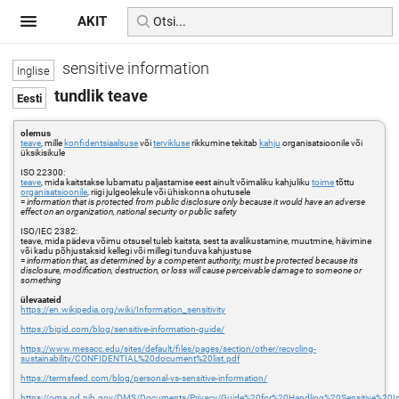
AKIT
sensitive information
tundlik teave
olemus
teave
, mille
konfidentsiaalsuse
või
tervikluse
rikkumine tekitab
kahju
organisatsioonile või
üksikisikule
ISO 22300:
teave
, mida kaitstakse lubamatu paljastamise eest ainult võimaliku kahjuliku
toime
tõttu
organisatsioonile
, riigi julgeolekule või ühiskonna ohutusele
=
information that is protected from public disclosure only because it would have an adverse
effect on an organization, national security or public safety
ISO/IEC 2382:
teave, mida pädeva võimu otsusel tuleb kaitsta, sest ta avalikustamine, muutmine, hävimine
või kadu põhjustaksid kellegi või millegi tunduva kahjustuse
=
information that, as determined by a competent authority, must be protected because its
disclosure, modification, destruction, or loss will cause perceivable damage to someone or
something
ülevaateid
https://en.wikipedia.org/wiki/Information_sensitivity
https://bigid.com/blog/sensitive-information-guide/
https://www.mesacc.edu/sites/default/files/pages/section/other/recycling-
sustainability/CONFIDENTIAL%20document%20list.pdf
https://termsfeed.com/blog/personal-vs-sensitive-information/
https://oma.od.nih.gov/DMS/Documents/Privacy/Guide%20for%20Handling%20Sensitive%20I