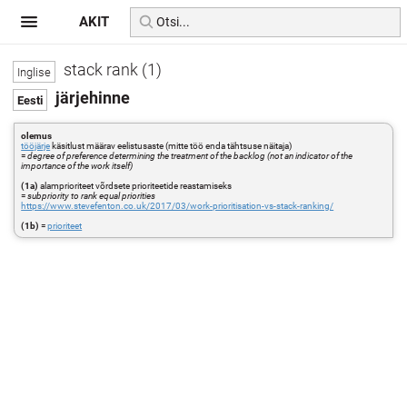
AKIT
stack rank (1)
järjehinne
olemus
tööjärje
käsitlust määrav eelistusaste (mitte töö enda tähtsuse näitaja)
=
degree of preference determining the treatment of the backlog (not an indicator of the
importance of the work itself)
(1a)
alamprioriteet võrdsete prioriteetide reastamiseks
=
subpriority to rank equal priorities
https://www.stevefenton.co.uk/2017/03/work-prioritisation-vs-stack-ranking/
(1b)
=
prioriteet