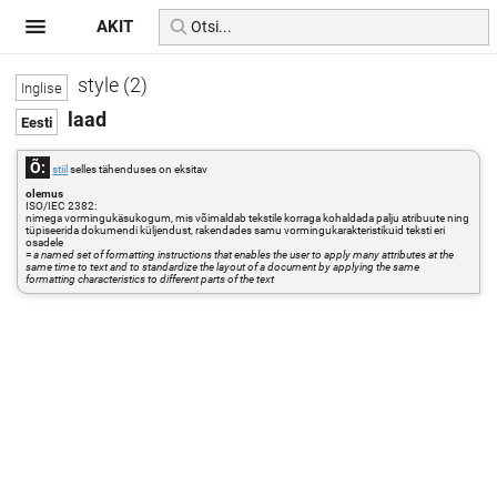
AKIT
style (2)
laad
Õ:
stiil
selles tähenduses on eksitav
olemus
ISO/IEC 2382:
nimega vormingukäsukogum, mis võimaldab tekstile korraga kohaldada palju atribuute ning
tüpiseerida dokumendi küljendust, rakendades samu vormingukarakteristikuid teksti eri
osadele
=
a named set of formatting instructions that enables the user to apply many attributes at the
same time to text and to standardize the layout of a document by applying the same
formatting characteristics to different parts of the text