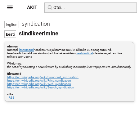
AKIT
syndication
sündikeerimine
olemus
materjali
litsentsitud
taaskasutus ja lisamine muule, allikaiks uudiseagentuurid,
tele-/raadiokanalid vm sisutootjad; lisatakse näiteks
veebisaitidel
olevale sageli tasulise
tellitava teenusena
Wiktionary:
the act of syndicating a news feature by publishing it in multiple newspapers etc, simultaneously
ülevaateid
https://en.wikipedia.org/wiki/Broadcast_syndication
https://en.wikipedia.org/wiki/Print_syndication
https://en.wikipedia.org/wiki/Web_syndication
https://en.wikipedia.org/wiki/Search_syndication
vt ka
-
RSS