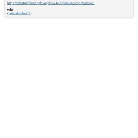
https://silentprofessionals.org/how-to-obtain-security-clearance/
vt ka
-
taustakontroll (1)