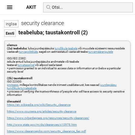
AKIT
security clearance
teabeluba; taustakontroll (2)
olemus
(2a) teabeluba:
luba juurdepääsuks
tundlikule teabele
või muudele süsteemi ressurssidele
vastavalt
turvapoliitikale
, sageli on astmestatud vastavalt teabe
turvamäärangutele
ISO/IEC 2382:
isikule antud luba juurdepääsuks andmetele või teabele
teataval
turvatasemel
või allpool seda taset
=
permission granted to an individual to access data or information at or below a particular
security level
(2b) taustakontroll
ISO 22300:
protsess
, millega kontrollitakse nende inimest usaldatavust, kes saavad
juurdepääsu
tundlikule turvateabele
=
process of verifying the trustworthiness of people who will have access to security sensitive
information
ülevaateid
https://en.wikipedia.org/wiki/Security_clearance
https://www.coursera.org/articles/security-clearance
https://www.cyberdegrees.org/resources/security-clearances/
http://www.state.gov/m/ds/clearances/c10978.htm
https://www.clearancejobs.com/security_clearance_faq.pdf