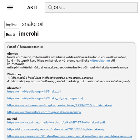
AKIT
snake oil
imerohi
("ussiõli", hiina meditsiinis)
olemus
toode või meetod, mille kasulike omaduste kohta esitatakse liialdatud või valelikke väiteid,
kuid mille tegelik kasulikkus on kaheldav või olematu, näiteks
krüptoalgoritm
või
krüptotoode,
mille põhimõttelisi nõrkusi varjatakse pseudoteadusliku või muul viisil eksitava reklaamiga
Wiktionary:
1. (idiomatic) a fraudulent, ineffective potion or nostrum; panacea
4. (idiomatic) any product with exaggerated marketing but questionable or unverifiable quality
ülevaateid
https://en.wikipedia.org/wiki/Snake_oil
https://en.wikipedia.org/wiki/Snake_oil_(cryptography)
https://www.schneier.com/crypto-gram/archives/1999/0215.html#snakeoil
https://www.thesslstore.com/blog/snake-oil-security/
näiteid
https://www.cs.princeton.edu/~arvindn/talks/MIT-STS-AI-snakeoil.pdf
https://blog.malwarebytes.com/cybercrime/2015/06/digital-snake-oil/
https://www.quora.com/What-is-the-most-famous-snake-oil-that-people-still-believe-is-true