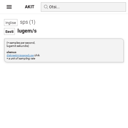
AKIT
sps (1)
lugem/s
(= samples per second,
lugemit sekundis)
olemus
diskreetimissageduse
ühik
=
a unit of sampling rate