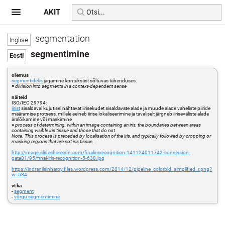
AKIT
segmentation
segmentimine
olemus
segmentideks
jagamine kontekstist sõltuvas tähenduses
=
division into segments in a context-dependent sense
näiteid
ISO/IEC 29794:
iirist
sisaldaval kujutisel nähtavat iirisekudet sisaldavate alade ja muude alade vaheliste piiride
määramise protsess, millele eelneb iirise lokaliseerimine ja tavaliselt järgneb iiriseväliste alade
äralõikamine või maskimine
=
process of determining, within an image containing an iris, the boundaries between areas
containing visible iris tissue and those that do not
Note. This process is preceded by localisation of the iris, and typically followed by cropping or
masking regions that are not iris tissue.
http://image.slidesharecdn.com/finalirisrecognition-141124011742-conversion-
gate01/95/final-iris-recognition-5-638.jpg
https://indranilsinharoy.files.wordpress.com/2014/12/pipeline_colorbld_simplified_r.png?
w=584
vt ka
-
segment
-
võrgu segmentimine