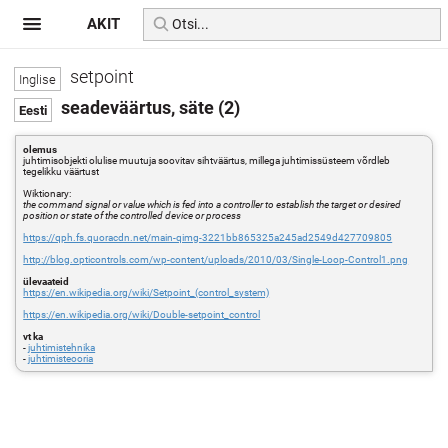
AKIT
setpoint
seadeväärtus, säte (2)
olemus
juhtimisobjekti olulise muutuja soovitav sihtväärtus, millega juhtimissüsteem võrdleb
tegelikku väärtust
Wiktionary:
the command signal or value which is fed into a controller to establish the target or desired
position or state of the controlled device or process
https://qph.fs.quoracdn.net/main-qimg-3221bb865325a245ad2549d427709805
http://blog.opticontrols.com/wp-content/uploads/2010/03/Single-Loop-Control1.png
ülevaateid
https://en.wikipedia.org/wiki/Setpoint_(control_system)
https://en.wikipedia.org/wiki/Double-setpoint_control
vt ka
-
juhtimistehnika
-
juhtimisteooria