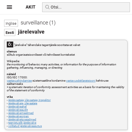
AKIT
surveillance (1)
järelevalve
Õ:
"järelvalve" tähendaks tagantjärele sooritatavat valvet
olemus
sõltub organisatsioonilisest või tehnilisest kontekstist
Wikipedia:
the monitoring of behavior, many activities, or information for the purpose of information
gathering, influencing, managing, or directing
näiteid
ISO/IEC 17000:
vastavushindamise
süstemaatiline kordamine
vastavusdeklaratsiooni
kehtivuse
säilitamiseks
=
systematic iteration of conformity assessment activities as a basis for maintaining the validity
of the statement of conformity
vt ka
-
järelevaataja; ülevaataja; inspektor
-
järelevalvaja, ülevaataja
-
järelevalveahel
-
järelevalveaudit
-
järelevalvemeetmed
-
järelevalveorgan
-
järelevalveta seadmed
-
teenistuslik järelevalve
-
volitatud järelevalveasutus