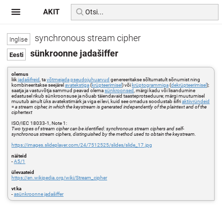
AKIT
synchronous stream cipher
sünkroonne jadašiffer
olemus
liik
jadašifreid
, ta
võtmejada
pseudojuhuarvud
genereeritakse sõltumatult sõnumist ning
kombineeritakse seejärel
avatekstiga
(
krüpteerimisel
) või
krüptogrammiga
(
dekrüpteerimisel
);
saatja ja vastuvõtja sammud peavad olema
sünkroonsed
, märgi kadu või lisandumine
edastusel rikub sünkroonsuse ja nõuab täiendavaid taasteprotseduure; märgi muutumisel
muutub ainult üks avatekstimärk ja viga ei levi, kuid see omadus soodustab šifri
aktiivründeid
=
a stream cipher, in which the keystream is generated independently of the plaintext and of the
ciphertext
ISO/IEC 18033-1, Note 1:
Two types of stream cipher can be identified: synchronous stream ciphers and self-
synchronous stream ciphers, distinguished by the method used to obtain the keystream.
https://images.slideplayer.com/24/7512525/slides/slide_17.jpg
näiteid
-
A5/1
ülevaateid
https://en.wikipedia.org/wiki/Stream_cipher
vt ka
-
asünkroonne jadašiffer