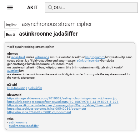
AKIT
asynchronous stream cipher
asünkroonne jadašiffer
= self-synchronizing stream cipher
olemus
liik
jadašifreid
, milles
võtmejada
arvutus kasutab
N
eelmist
krüptogrammi
bitti; vastuvõtja saab
seega pärast iga
N
biti vastuvõttu end automaatselt
sünkroniseerida
võtmejada
generaatoriga; bittide kadumisel või lisandumisel
on taaste suhteliselt hõlbus, krüptogrammi ühe biti muutumine mõjutab ainult kuni
N
avateksti
bitti
=
a stream cipher which uses the previous N digits in order to compute the keystream used for
the next N characters
näiteid
CFB-tööviisiga
plokkšiffer
ülevaateid
https://image.slideserve.com/1010009/self-synchronising-stream-ciphers-n.jpg
https://link.springer.com/referenceworkentry/10.1007/978-1-4419-5906-5_371
https://cse.iitkgp.ac.in/~debdeep/courses_iitkgp/Crypto/slides/Stream.pdf
https://hal.archives-ouvertes.fr/hal-00540986/document
https://hal.inria.fr/hal-01259081v2/document
vt ka
-
asünkroonne
-
sünkroonne jadašiffer