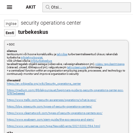
AKIT
security operations center
turbekeskus
= SOC
olemus
territooriumi või hoone korraldusliku ja
tehnilise
turbe tsentraliseeritud üksus; rakendab
turbeks ka
infotehnoloogiat
,
võib ühtlasi olla ka
infoturbekeskus
tavaliselt tegeleb objekti seirega (videovalve, valvesignalisatsioon jm),
pääsu reguleerimisega
(väravad, uksed, tõkkepuud jm), valgustuse jm
tehnoteenuste
juhtimisega
=
a centralized function within an organization employing people, processes, and technology to
continuously monitor and improve organization's security
ülevaateid
https://en.wikipedia.org/wiki/Security_operations_center
https://medium.com/@bilalyounisuet/beginners-guide-to-security-operations-center-soc-
f2f85edaeeed
https://www.trellix.com/security-awareness/operations/what-is-soc/
https://blog.rsisecurity.com/types-of-security-operations-centers/
https://www.clearnetwork.com/types-of-security-operations-centers-soc/
https://www.exabeam.com/siem-guide/the-soc-secops-and-siem/
https://www.venusense.com/type/News&Events/20210202/594.html
vt ka