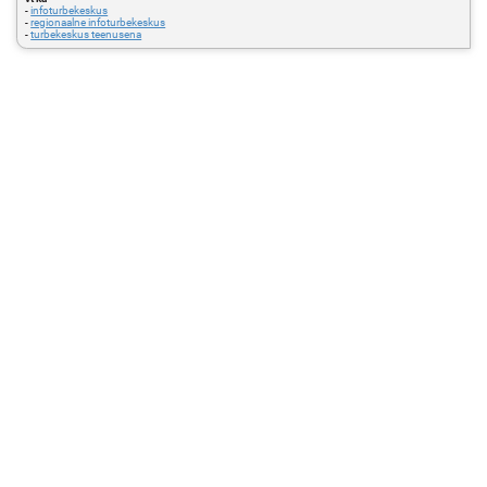
-
infoturbekeskus
-
regionaalne infoturbekeskus
-
turbekeskus teenusena