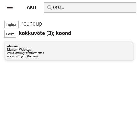
AKIT
roundup
kokkuvõte (3); koond
olemus
Merriam-Webster:
2: a summary of information
// a roundup of the news