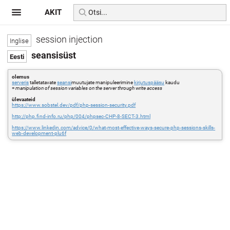
AKIT
session injection
seansisüst
olemus
serveris
talletatavate
seansi
muutujate manipuleerimine
kirjutuspääsu
kaudu
=
manipulation of session variables on the server through write access
ülevaateid
https://www.sobstel.dev/pdf/php-session-security.pdf
http://php.find-info.ru/php/004/phpsec-CHP-8-SECT-3.html
https://www.linkedin.com/advice/0/what-most-effective-ways-secure-php-sessions-skills-
web-development-plu6f