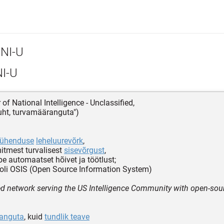
NI-U
I-U
r of National Intelligence - Unclassified,
ejuht, turvamääranguta")
eühenduse
leheluurevõrk
,
itmest turvalisest
sisevõrgust
,
be automaatset hõivet ja töötlust;
oli OSIS (Open Source Information System)
ed network serving the US Intelligence Community with open-sour
anguta
, kuid
tundlik teave