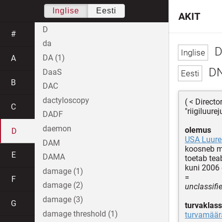
Inglise
Eesti
AKIT
D
#
da
D
DA (1)
A
DN
DaaS
B
DAC
dactyloscopy
( < Directo
C
"riigiluur
DADF
daemon
olemus
D
USA Luur
DAM
koosneb m
E
DAMA
toetab tea
kuni 2006 
damage (1)
=
F
damage (2)
unclassifi
damage (3)
G
turvaklass
damage threshold (1)
turvamäär