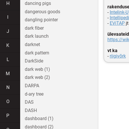
H
dancing pigs
rakenduse
dangerous goods
-
Intelink-U
I
-
Intelliped
dangling pointer
-
EViTAP
jt
dark fiber
J
ülevaateid
dark launch
https://w
darknet
K
vt ka
dark pattern
-
riigivõrk
L
DarkSide
dark web (1)
M
dark web (2)
DARPA
N
d-ary tree
O
DAS
DASH
P
dashboard (1)
dashboard (2)