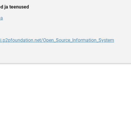
d ja teenused
ia
iki.p2pfoundation.net/Open_Source_Information_System