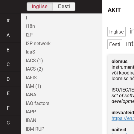
Inglise
Eesti
AKIT
I
#
i18n
i
I2P
A
in
I2P network
B
IaaS
IACS (1)
olemus
C
instrument
IACS (2)
või koodir
IAFIS
loomise hõ
D
IAM (1)
ISO/IEC/I
E
IANA
set of sof
developme
IAO factors
F
IAPP
ülevaateid
https://en
IBAN
G
IBM RUP
näiteid