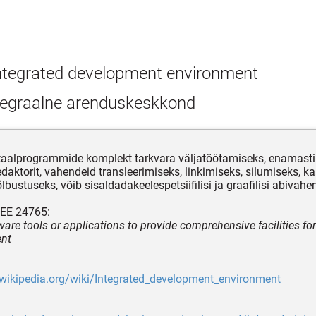
ntegrated development environment
tegraalne arenduskeskkond
aalprogrammide komplekt tarkvara väljatöötamiseks, enamasti s
edaktorit, vahendeid transleerimiseks, linkimiseks, silumiseks, ka
lbustuseks, võib sisaldadakeelespetsiifilisi ja graafilisi abivahe
EEE 24765:
tware tools or applications to provide comprehensive facilities fo
nt
.wikipedia.org/wiki/Integrated_development_environment