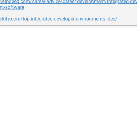
ww.indeed.com/career-advice/career-development/integrated-de
nt-software
ackify.com/top-integrated-developer-environments-ides/