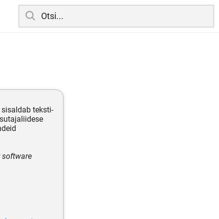
isaldab teksti-
sutajaliidese
ndeid
r software