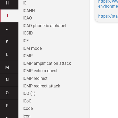
https://w
H
IC
environme
ICANN
I
https://st
ICAO
ICAO phonetic alphabet
J
ICCID
ICF
K
ICM mode
L
ICMP
ICMP amplification attack
M
ICMP echo request
ICMP redirect
N
ICMP redirect attack
O
ICO (1)
ICoC
P
Icode
icon