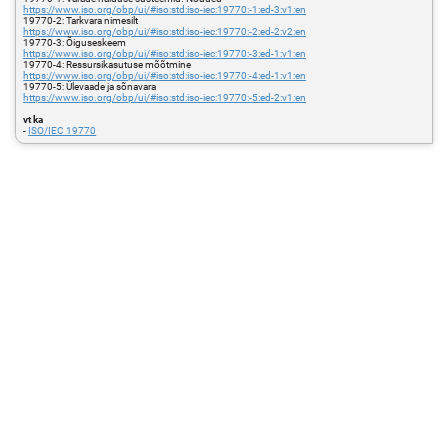
https://www.iso.org/obp/ui/#iso:std:iso-iec:19770:-1:ed-3:v1:en
19770-2: Tarkvara nimesilt
https://www.iso.org/obp/ui/#iso:std:iso-iec:19770:-2:ed-2:v2:en
19770-3: Õiguseskeem
https://www.iso.org/obp/ui/#iso:std:iso-iec:19770:-3:ed-1:v1:en
19770-4: Ressursikasutuse mõõtmine
https://www.iso.org/obp/ui/#iso:std:iso-iec:19770:-4:ed-1:v1:en
19770-5: Ülevaade ja sõnavara
https://www.iso.org/obp/ui/#iso:std:iso-iec:19770:-5:ed-2:v1:en
vt ka
-
ISO/IEC 19770