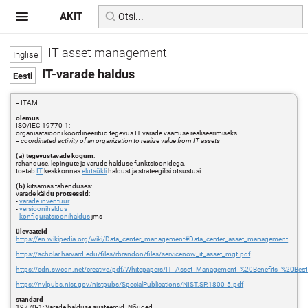
AKIT
IT asset management
IT-varade haldus
= ITAM
olemus
ISO/IEC 19770-1:
organisatsiooni koordineeritud tegevus IT varade väärtuse realiseerimiseks
=
coordinated activity of an organization to realize value from IT assets
(a) tegevustavade kogum
:
rahanduse, lepingute ja varude halduse funktsioonidega,
toetab
IT
keskkonnas
elutsükli
haldust ja strateegilisi otsustusi
(b)
kitsamas tähenduses:
varade
käidu protsessid
:
-
varade inventuur
-
versioonihaldus
-
konfiguratsioonihaldus
jms
ülevaateid
https://en.wikipedia.org/wiki/Data_center_management#Data_center_asset_management
https://scholar.harvard.edu/files/rbrandon/files/servicenow_it_asset_mgt.pdf
https://cdn.swcdn.net/creative/pdf/Whitepapers/IT_Asset_Management_%20Benefits_%20Best_
https://nvlpubs.nist.gov/nistpubs/SpecialPublications/NIST.SP.1800-5.pdf
standard
19770-1: Varade halduse süsteemid. Nõuded