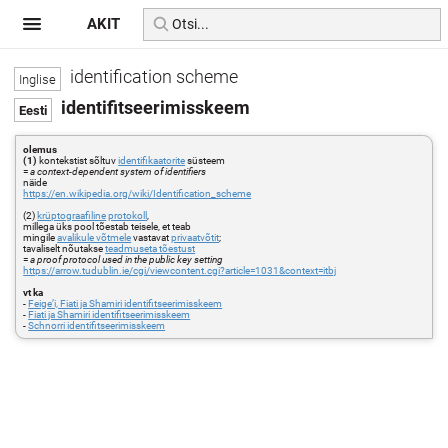
AKIT
identification scheme
identifitseerimisskeem
olemus
(1)
kontekstist sõltuv
identifikaatorite
süsteem
=
a context-dependent system of identifiers
näide
https://en.wikipedia.org/wiki/Identification_scheme
(2)
krüptograafiline
protokoll
,
millega üks pool tõestab teisele, et teab
mingile
avalikule võtmele
vastavat
privaatvõtit
;
tavaliselt nõutakse
teadmuseta tõestust
=
a proof protocol used in the public key setting
https://arrow.tudublin.ie/cgi/viewcontent.cgi?article=1031&context=itbj
vt ka
-
Feige’i, Fiati ja Shamiri identifitseerimisskeem
-
Fiati ja Shamiri identifitseerimisskeem
-
Schnorri identifitseerimisskeem