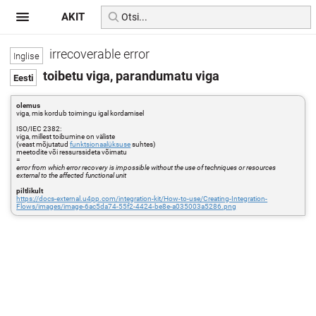
AKIT
irrecoverable error
toibetu viga, parandumatu viga
olemus
viga, mis kordub toimingu igal kordamisel
ISO/IEC 2382:
viga, millest toibumine on väliste
(veast mõjutatud
funktsionaalüksuse
suhtes)
meetodite või ressurssideta võimatu
=
error from which error recovery is impossible without the use of techniques or resources
external to the affected functional unit
piltlikult
https://docs-external.u4pp.com/integration-kit/How-to-use/Creating-Integration-
Flows/images/image-6ac5da74-55f2-4424-be8e-a035003a5286.png