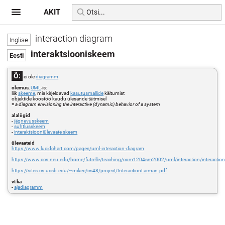
AKIT
interaction diagram
interaktsiooniskeem
Õ:
ei ole
diagramm
olemus
,
UML
-is:
liik
skeeme
, mis kirjeldavad
kasutusmallide
käitumist
objektide koostöö kaudu ülesande täitmisel
=
a diagram envisioning the interactive (dynamic) behavior of a system
alaliigid
-
jägnevusskeem
-
suhtlusskeem
-
interaktsiooniülevaate skeem
ülevaateid
https://www.lucidchart.com/pages/uml-interaction-diagram
https://www.ccs.neu.edu/home/futrelle/teaching/com1204sm2002/uml/interaction/interactio
https://sites.cs.ucsb.edu/~mikec/cs48/project/InteractionLarman.pdf
vt ka
-
ajadiagramm