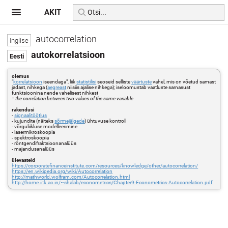
AKIT
autocorrelation
autokorrelatsioon
olemus
"
korrelatsioon
iseendaga", liik
statistilisi
seoseid selliste
väärtuste
vahel, mis on võetud samast
jadast, nihkega (
aegreast
niisiis ajalise nihkega); iseloomustab vaatluste sarnasust
funktsioonina nende vahelisest nihkest
=
the correlation between two values of the same variable
rakendusi
-
signaalitöötlus
- kujundite (näiteks
sõrmejälgede
) ühtuvuse kontroll
- võrguliikluse modelleerimine
- lasermikroskoopia
- spektroskoopia
- röntgendifraktsioonanalüüs
- majandusanalüüs
ülevaateid
https://corporatefinanceinstitute.com/resources/knowledge/other/autocorrelation/
https://en.wikipedia.org/wiki/Autocorrelation
http://mathworld.wolfram.com/Autocorrelation.html
http://home.iitk.ac.in/~shalab/econometrics/Chapter9-Econometrics-Autocorrelation.pdf