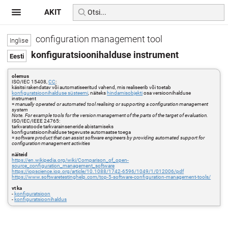
AKIT
configuration management tool
konfiguratsioonihalduse instrument
olemus
ISO/IEC 15408,
CC
:
käsitsi rakendatav või automatiseeritud vahend, mis realiseerib või toetab
konfiguratsioonihalduse süsteemi
, näiteks
hindamisobjekti
osa versioonihalduse
instrument
=
manually operated or automated tool realising or supporting a configuration management
system
Note. For example tools for the version management of the parts of the target of evaluation.
ISO/IEC/IEEE 24765:
tarkvaratoode tarkvarainseneride abistamiseks
konfiguratsioonihalduse tegevuste automaatse toega
=
software product that can assist software engineers by providing automated support for
configuration management activities
näiteid
https://en.wikipedia.org/wiki/Comparison_of_open-
source_configuration_management_software
https://iopscience.iop.org/article/10.1088/1742-6596/1049/1/012006/pdf
https://www.softwaretestinghelp.com/top-5-software-configuration-management-tools/
vt ka
-
konfiguratsioon
-
konfiguratsioonihaldus