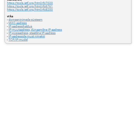
https://tools.ietf.org/html/rfc7020
https://tools.ietf.org/html/rfc6761
https://tools.ietf.org/html/rfc8200
vt ka
-
domeeninimede süsteem
-
MAC-aadress
-
IP-aadressihaldus
-
IP-muutaadress, dünaamiline IP-aadress
-
IP-püsiaadress, staatiline IP-aadress
-
IP-aadresside must nimekiri
-
TCP/IP-mudel