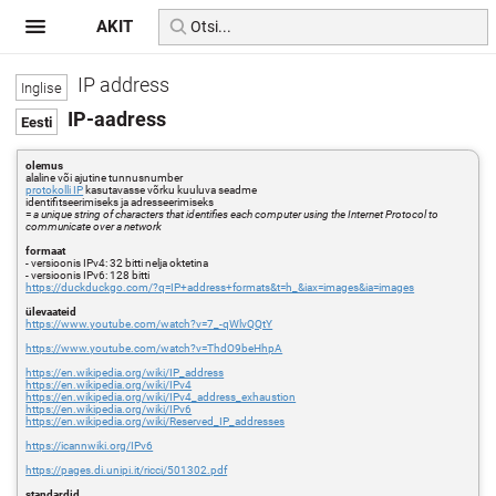
AKIT
IP address
IP-aadress
olemus
alaline või ajutine tunnusnumber
protokolli IP
kasutavasse võrku kuuluva seadme
identifitseerimiseks ja adresseerimiseks
=
a unique string of characters that identifies each computer using the Internet Protocol to
communicate over a network
formaat
- versioonis IPv4: 32 bitti nelja oktetina
- versioonis IPv6: 128 bitti
https://duckduckgo.com/?q=IP+address+formats&t=h_&iax=images&ia=images
ülevaateid
https://www.youtube.com/watch?v=7_-qWlvQQtY
https://www.youtube.com/watch?v=ThdO9beHhpA
https://en.wikipedia.org/wiki/IP_address
https://en.wikipedia.org/wiki/IPv4
https://en.wikipedia.org/wiki/IPv4_address_exhaustion
https://en.wikipedia.org/wiki/IPv6
https://en.wikipedia.org/wiki/Reserved_IP_addresses
https://icannwiki.org/IPv6
https://pages.di.unipi.it/ricci/501302.pdf
standardid