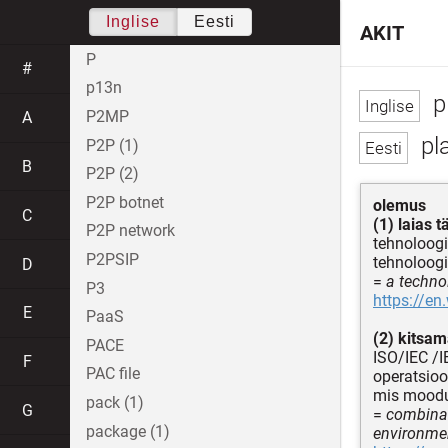
Inglise
Eesti
AKIT
P
#
p13n
p
P2MP
A
pl
P2P (1)
B
P2P (2)
P2P botnet
olemus
C
(1) laias 
P2P network
tehnoloogi
P2PSIP
tehnoloogi
D
=
a techno
P3
https://en
E
PaaS
(2) kitsama
PACE
ISO/IEC /I
F
PAC file
operatsioo
mis moodu
pack (1)
G
=
combinat
package (1)
environme