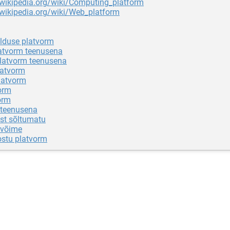
.wikipedia.org/wiki/Computing_platform
.wikipedia.org/wiki/Web_platform
duse platvorm
tvorm teenusena
latvorm teenusena
latvorm
latvorm
orm
orm
 teenusena
st sõltumatu
ivõime
ostu platvorm