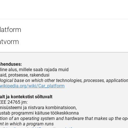
latform
atvorm
tähenduses:
line alus, millele saab rajada muid
aid, protsesse, rakendusi
logical base on which other technologies, processes, application
.wikipedia.org/wiki/Car_platform
lt ja kontekstist sõltuvalt
EEE 24765 jm:
nisüsteemi ja riistvara kombinatsioon,
stab programmi käituse töökeskkonna
ion of an operating system and hardware that makes up the op
nt in which a program runs