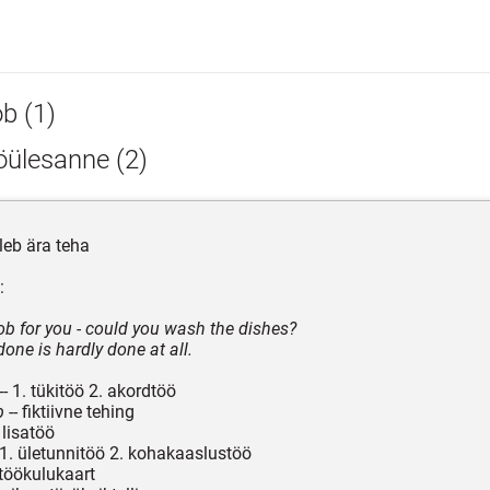
ob (1)
öülesanne (2)
uleb ära teha
:
job for you - could you wash the dishes?
done is hardly done at all.
-- 1. tükitöö 2. akordtöö
b
-- fiktiivne tehing
 lisatöö
 1. ületunnitöö 2. kohakaaslustöö
 töökulukaart