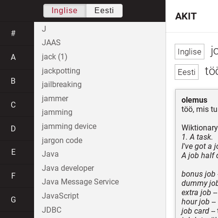
Inglise
Eesti
AKIT
J
#
JAAS
j
jack (1)
A
tö
jackpotting
B
jailbreaking
jammer
olemus
C
töö, mis t
jamming
jamming device
Wiktionary
D
1. A task.
jargon code
I've got a 
E
Java
A job half 
Java developer
bonus job
F
Java Message Service
dummy jo
extra job
--
JavaScript
G
hour job
--
JDBC
job card
--