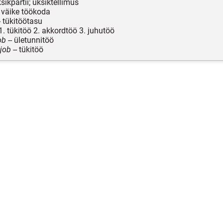
ksikpartii; üksiktellimus
- väike töökoda
- tükitöötasu
 1. tükitöö 2. akkordtöö 3. juhutöö
ob
-- ületunnitöö
job
-- tükitöö