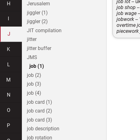
job lot
-- ü
H
Jerusalem
job shop
-
jiggler (1)
job wage
-
I
jobwork
--
jiggler (2)
overtime j
JIT compilation
piecework 
J
jitter
jitter buffer
K
JMS
L
job (1)
job (2)
M
job (3)
job (4)
N
job card (1)
O
job card (2)
job card (3)
P
job description
job rotation