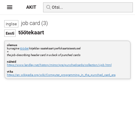
AKIT
job card (3)
töötekaart
olemus
kunagine
töödet
kirjeldav saatekaart perfokaartsisestusel
=
the job-describing header card in a deck of punched cards
näiteid
https://www.landley.net/history/mirror/pre/punchedcards/collection/i-job.html
vt ka
https://en.wikipedia.org/wiki/Computer_programming_in_the_punched_card_era