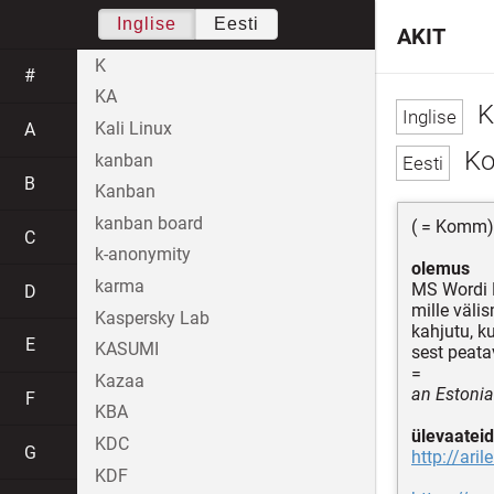
Inglise
Eesti
AKIT
K
#
KA
K
Kali Linux
A
Ko
kanban
B
Kanban
kanban board
( = Komm)
C
k-anonymity
olemus
karma
MS Wordi 
D
mille välis
Kaspersky Lab
kahjutu, k
E
KASUMI
sest peata
=
Kazaa
an Estonia
F
KBA
ülevaateid
KDC
G
http://ari
KDF