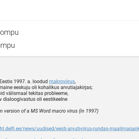
ompu
mpu
Eestis 1997. a. loodud
makroviirus
,
maine eeskuju oli kohalikus arvutiajakirjas;
uid välismaal tekitas probleeme,
v dialoogivastus oli eestikeelne
n version of a MS Word macro virus (in 1997)
leht.delfi.ee/news/uudised/eesti-arvutiviirus-rundas-maailmap