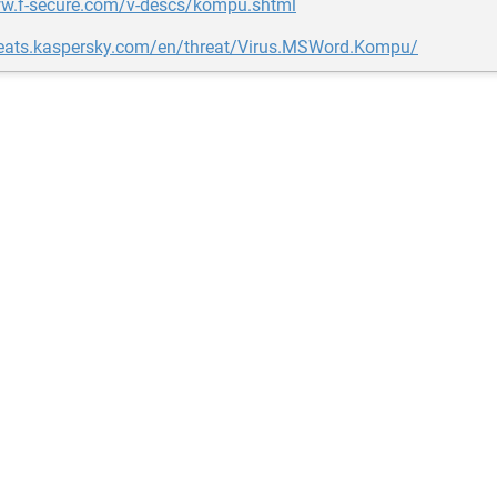
ww.f-secure.com/v-descs/kompu.shtml
hreats.kaspersky.com/en/threat/Virus.MSWord.Kompu/