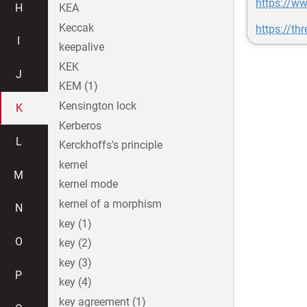
https://w
H
KEA
Keccak
https://t
I
keepalive
KEK
J
KEM (1)
Kensington lock
K
Kerberos
L
Kerckhoffs's principle
kernel
M
kernel mode
kernel of a morphism
N
key (1)
O
key (2)
key (3)
P
key (4)
key agreement (1)