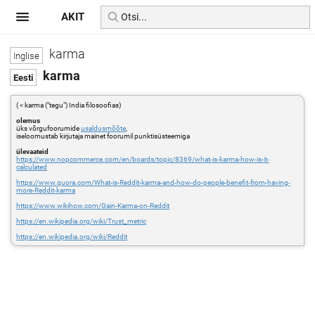
AKIT
karma
karma
( < karma ("tegu") India filosoofias)
olemus
üks võrgufoorumide
usaldusmõõte
,
iseloomustab kirjutaja mainet foorumil punktisüsteemiga
ülevaateid
https://www.nopcommerce.com/en/boards/topic/8369/what-is-karma-how-is-it-
calculated
https://www.quora.com/What-is-Reddit-karma-and-how-do-people-benefit-from-having-
more-Reddit-karma
https://www.wikihow.com/Gain-Karma-on-Reddit
https://en.wikipedia.org/wiki/Trust_metric
https://en.wikipedia.org/wiki/Reddit