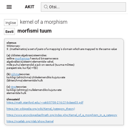
AKIT
kernel of a morphism
morfismi tuum
olemus
Wiktionary:
9. (mathematics) a set of pairs of a mapping's domain which are mapped to the same value
(a)
üldistes algebrasüsteemides:
selline
morfismiga
f seotud binaarne seos
algebralise süsteemi elementide vahel,
mille puhul elemendid
a
ja
b
on seotud (tuuma mõttes)
parajasti siis, kui f(
a
) = f(
b
)
(b)
rühma
teoorias:
ka kõigi (sihtrühma) ühikelemendiks kujutuvate
(lähterühma) elementide hulk
(c)
ringi
teoorias:
ka kõigi (sihtringi) nullelemendiks kujutuvate
elementide hulk
ülevaateid
https://math.stanford.edu/~vakil/0708-216/216class03.pdf
https://en.wikipedia.org/wiki/Kernel_(category_theory)
https://www.encyclopediaofmath.org/index.php/Kernel_of_a_morphism_in_a_category
https://ncatlab.org/nlab/show/kernel