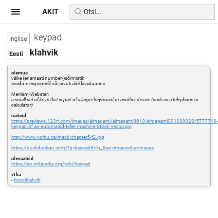
AKIT
keypad
klahvik
olemus
väike (enamasti number-)sõrmistik
seadme esipaneelil või arvuti abiklaviatuurina
Merriam-Webster:
a small set of keys that is part of a larger keyboard or another device (such as a telephone or
calculator)
näiteid
https://previews.123rf.com/images/almagami/almagami0910/almagami091000028/5777719
keypad-of-an-automated-teller-machine-Stock-Vector.jpg
http://www.yorku.ca/mack/chapter5-f2.jpg
https://duckduckgo.com/?q=keypad&t=h_&iax=images&ia=images
ülevaateid
https://en.wikipedia.org/wiki/Keypad
vt ka
-
koodiklahvik