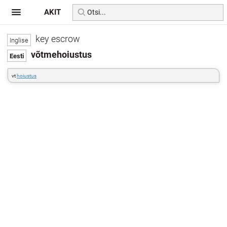
AKIT
key escrow
võtmehoiustus
vt
hoiustus