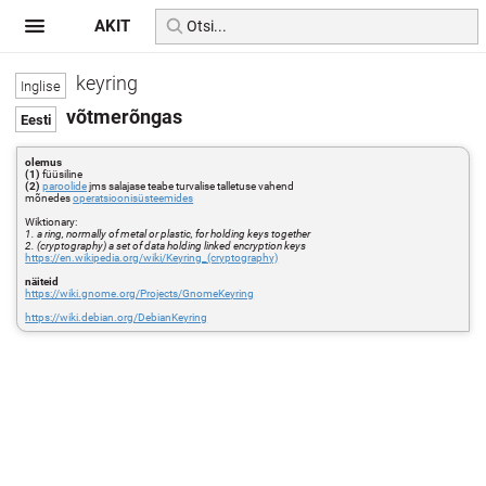
AKIT
keyring
võtmerõngas
olemus
(1)
füüsiline
(2)
paroolide
jms salajase teabe turvalise talletuse vahend
mõnedes
operatsioonisüsteemides
Wiktionary:
1. a ring, normally of metal or plastic, for holding keys together
2. (cryptography) a set of data holding linked encryption keys
https://en.wikipedia.org/wiki/Keyring_(cryptography)
näiteid
https://wiki.gnome.org/Projects/GnomeKeyring
https://wiki.debian.org/DebianKeyring