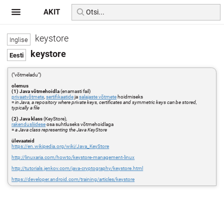
AKIT
keystore
keystore
("võtmeladu")
olemus
(1) Java võtmehoidla
(enamasti fail)
privaatvõtmete
,
sertifikaatide
ja
salajaste võtmete
hoidmiseks
=
in Java, a repository where private keys, certificates and symmetric keys can be stored,
typically a file
(2) Java klass
(KeyStore),
rakendusliidese
osa suhtluseks võtmehoidlaga
=
a Java class representing the Java KeyStore
ülevaateid
https://en.wikipedia.org/wiki/Java_KeyStore
http://linuxaria.com/howto/keystore-management-linux
http://tutorials.jenkov.com/java-cryptography/keystore.html
https://developer.android.com/training/articles/keystore