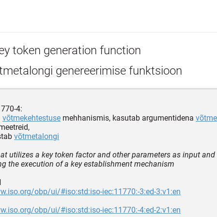
ey token generation function
tmetalongi genereerimise funktsioon
1770-4:
n
võtmekehtestuse
mehhanismis, kasutab argumentidena
võtmet
meetreid,
stab
võtmetalongi
hat utilizes a key token factor and other parameters as input and
ng the execution of a key establishment mechanism
d
w.iso.org/obp/ui/#iso:std:iso-iec:11770:-3:ed-3:v1:en
w.iso.org/obp/ui/#iso:std:iso-iec:11770:-4:ed-2:v1:en