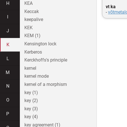
H
KEA
vt ka
Keccak
-
võtmetalo
I
keepalive
KEK
J
KEM (1)
Kensington lock
K
Kerberos
L
Kerckhoffs's principle
kernel
M
kernel mode
kernel of a morphism
N
key (1)
O
key (2)
key (3)
P
key (4)
key agreement (1)