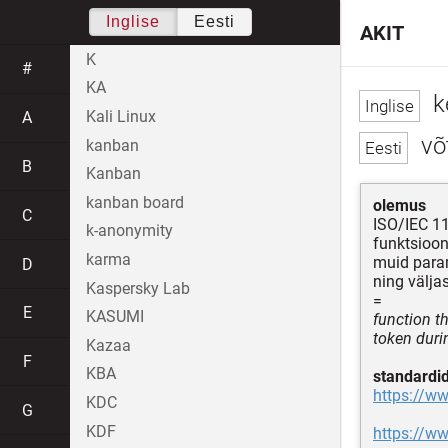
Inglise
Eesti
AKIT
K
#
KA
k
Kali Linux
A
võ
kanban
B
Kanban
kanban board
olemus
C
ISO/IEC 1
k-anonymity
funktsioo
karma
muid para
D
ning välja
Kaspersky Lab
=
E
KASUMI
function t
token duri
Kazaa
F
KBA
standardi
https://ww
KDC
G
KDF
https://ww