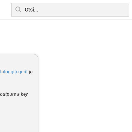
alongitegurit
ja
 outputs a key