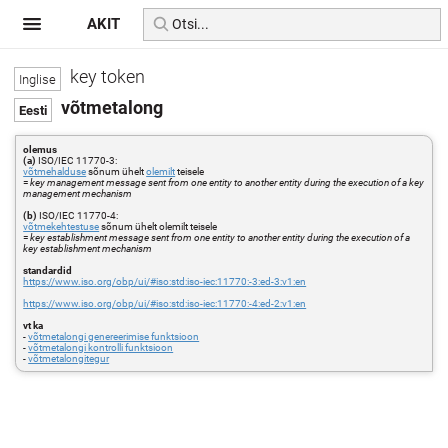
AKIT
key token
võtmetalong
olemus
(a)
ISO/IEC 11770-3:
võtmehalduse
sõnum ühelt
olemilt
teisele
=
key management message sent from one entity to another entity during the execution of a key
management mechanism
(b)
ISO/IEC 11770-4:
võtmekehtestuse
sõnum ühelt olemilt teisele
=
key establishment message sent from one entity to another entity during the execution of a
key establishment mechanism
standardid
https://www.iso.org/obp/ui/#iso:std:iso-iec:11770:-3:ed-3:v1:en
https://www.iso.org/obp/ui/#iso:std:iso-iec:11770:-4:ed-2:v1:en
vt ka
-
võtmetalongi genereerimise funktsioon
-
võtmetalongi kontrolli funktsioon
-
võtmetalongitegur