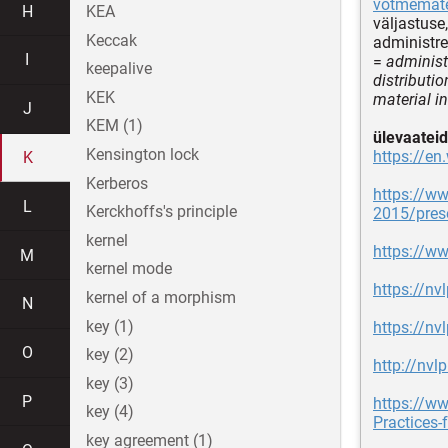
võtmemate
H
KEA
väljastuse,
Keccak
administre
I
=
administr
keepalive
distributio
KEK
material i
J
KEM (1)
ülevaateid
Kensington lock
https://e
K
Kerberos
https://ww
L
Kerckhoffs's principle
2015/pres
kernel
https://ww
M
kernel mode
https://nv
kernel of a morphism
N
key (1)
https://nv
O
key (2)
http://nvl
key (3)
P
https://ww
key (4)
Practices-
key agreement (1)