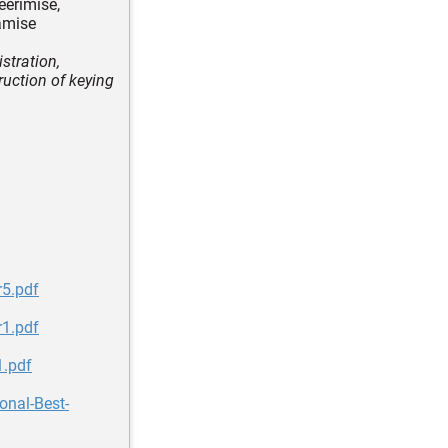
reerimise,
tamise
istration,
truction of keying
r5.pdf
r1.pdf
1.pdf
onal-Best-