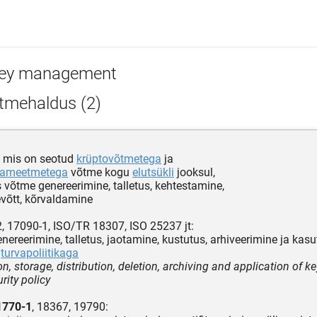
ey management
tmehaldus (2)
, mis on seotud
krüptovõtmetega
ja
vameetmetega
võtme kogu
elutsükli
jooksul,
 võtme genereerimine, talletus, kehtestamine,
võtt, kõrvaldamine
, 17090-1, ISO/TR 18307, ISO 25237 jt:
nereerimine, talletus, jaotamine, kustutus, arhiveerimine ja kas
s
turvapoliitikaga
n, storage, distribution, deletion, archiving and application of 
rity policy
1770-1
, 18367, 19790: