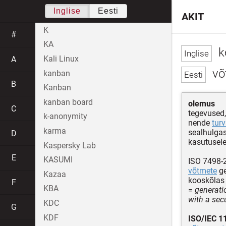
Inglise
Eesti
AKIT
K
#
KA
k
Kali Linux
A
võ
kanban
B
Kanban
kanban board
olemus
C
tegevused
k-anonymity
nende
tur
karma
sealhulgas
D
kasutusele
Kaspersky Lab
E
KASUMI
ISO 7498-2
võtmete
ge
Kazaa
kooskõla
F
KBA
=
generatio
with a secu
KDC
G
KDF
ISO/IEC 1