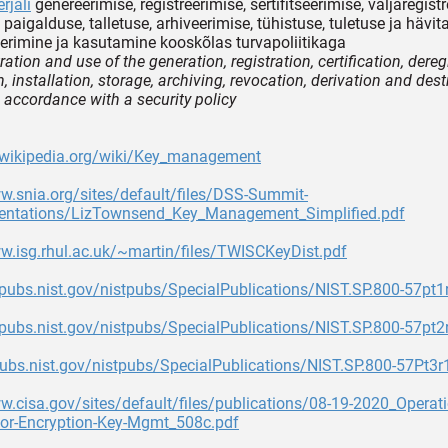
rjali
genereerimise, registreerimise, sertifitseerimise, väljaregist
 paigalduse, talletuse, arhiveerimise, tühistuse, tuletuse ja hävi
erimine ja kasutamine kooskõlas turvapoliitikaga
ation and use of the generation, registration, certification, dereg
n, installation, storage, archiving, revocation, derivation and des
n accordance with a security policy
n.wikipedia.org/wiki/Key_management
w.snia.org/sites/default/files/DSS-Summit-
entations/LizTownsend_Key_Management_Simplified.pdf
w.isg.rhul.ac.uk/~martin/files/TWISCKeyDist.pdf
lpubs.nist.gov/nistpubs/SpecialPublications/NIST.SP.800-57pt1
lpubs.nist.gov/nistpubs/SpecialPublications/NIST.SP.800-57pt2
pubs.nist.gov/nistpubs/SpecialPublications/NIST.SP.800-57Pt3r
w.cisa.gov/sites/default/files/publications/08-19-2020_Operati
for-Encryption-Key-Mgmt_508c.pdf