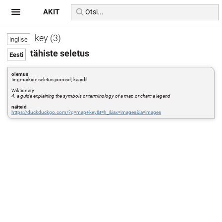
AKIT
key (3)
tähiste seletus
olemus
tingmärkide seletus joonisel, kaardil
Wiktionary:
4. a guide explaining the symbols or terminology of a map or chart; a legend
näiteid
https://duckduckgo.com/?q=map+key&t=h_&iax=images&ia=images