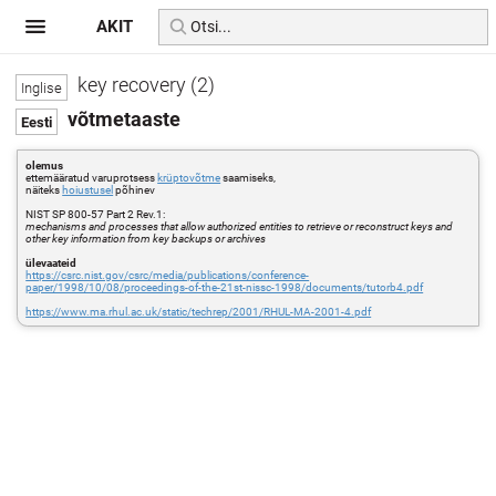
AKIT
key recovery (2)
võtmetaaste
olemus
ettemääratud varuprotsess
krüptovõtme
saamiseks,
näiteks
hoiustusel
põhinev
NIST SP 800-57 Part 2 Rev.1:
mechanisms and processes that allow authorized entities to retrieve or reconstruct keys and
other key information from key backups or archives
ülevaateid
https://csrc.nist.gov/csrc/media/publications/conference-
paper/1998/10/08/proceedings-of-the-21st-nissc-1998/documents/tutorb4.pdf
https://www.ma.rhul.ac.uk/static/techrep/2001/RHUL-MA-2001-4.pdf