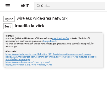
AKIT
wireless wide-area network
traadita laivõrk
olemus
suurt ala (näiteks riiki) kattev või ülemaailmne
traadita sidevõrk
, näiteks üleriiklik või
ülemaailmne, sealhulgas igasugune
kärgsidevõrk
=
a type of wireless network that covers a large geographical area, typically using cellular
technology
ülevaateid
https://www.techopedia.com/definition/5111/wireless-wide-area-network-wwan
https://www.techtarget.com/searchnetworking/tip/As-wireless-WAN-matures-benefits-
and-challenges-emerge
https://www.educba.com/wlan-vs-wwan/
https://en.wikipedia.org/wiki/Wireless_WAN