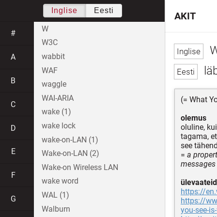
Inglise
Eesti
AKIT
W
#
W3C
W
wabbit
A
läb
WAF
B
waggle
WAI-ARIA
(= What Yo
C
wake (1)
olemus
wake lock
oluline, k
D
tagama, et
wake-on-LAN (1)
see tähend
E
Wake-on-LAN (2)
=
a proper
messages 
Wake-on Wireless LAN
F
wake word
ülevaateid
https://e
WAL (1)
G
https://w
Walburn
you-see-is