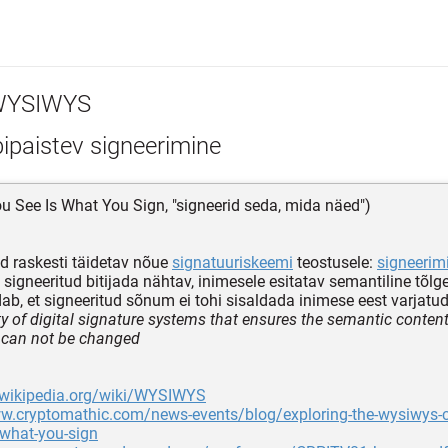
YSIWYS
ipaistev signeerimine
u See Is What You Sign, "signeerid seda, mida näed")
uid raskesti täidetav nõue
signatuuriskeemi
teostusele:
signeerim
 signeeritud bitijada nähtav, inimesele esitatav semantiline tõl
ab, et signeeritud sõnum ei tohi sisaldada inimese eest varjatud
ty of digital signature systems that ensures the semantic conten
can not be changed
n.wikipedia.org/wiki/WYSIWYS
ww.cryptomathic.com/news-events/blog/exploring-the-wysiwys-
-what-you-sign