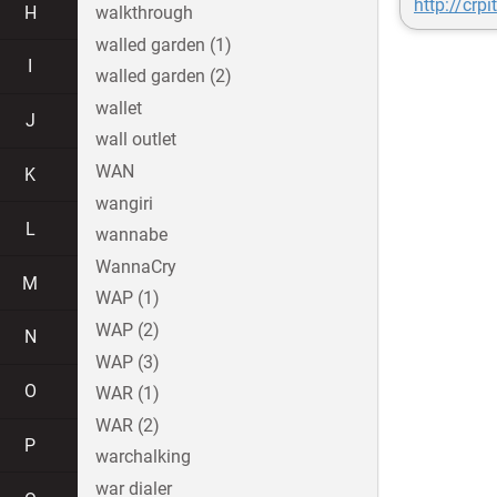
http://cr
H
walkthrough
walled garden (1)
I
walled garden (2)
wallet
J
wall outlet
WAN
K
wangiri
L
wannabe
WannaCry
M
WAP (1)
WAP (2)
N
WAP (3)
O
WAR (1)
WAR (2)
P
warchalking
war dialer