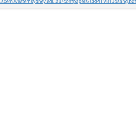
pit.scem.westernsydney.edu.au/confpapers/CRPITV81Josang.pd