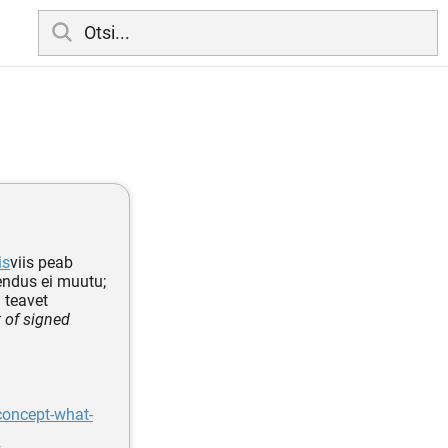
is
viis peab
gendus ei muutu;
 teavet
t of signed
concept-what-