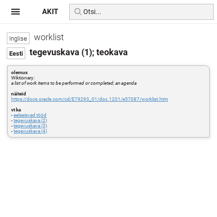
AKIT
worklist
tegevuskava (1); teokava
olemus
Wiktionary:
a list of work items to be performed or completed; an agenda
näiteid
https://docs.oracle.com/cd/E79293_01/doc.1201/e57087/worklist.htm
vt ka
-
eelseisvad tööd
-
tegevuskava (2)
-
tegevuskava (3)
-
tegevuskava (4)