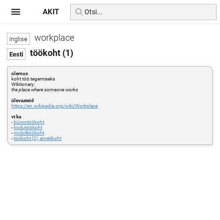
AKIT
workplace
töökoht (1)
olemus
koht töö tegemiseks
Wiktionary:
the place where someone works
ülevaateid
https://en.wikipedia.org/wiki/Workplace
vt ka
-
bürootöökoht
-
kodutöökoht
-
mobiiltöökoht
-
töökoht (2), ametikoht