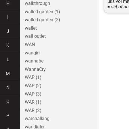
üks või mi
H
walkthrough
=
set of o
walled garden (1)
I
walled garden (2)
wallet
J
wall outlet
WAN
K
wangiri
L
wannabe
WannaCry
M
WAP (1)
WAP (2)
N
WAP (3)
O
WAR (1)
WAR (2)
P
warchalking
war dialer