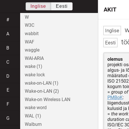
Inglise
Eesti
AKIT
W
#
W3C
w
wabbit
A
tö
WAF
B
waggle
WAI-ARIA
olemus
C
projekti os
wake (1)
algus- ja l
wake lock
määratud e
D
ISO 21502
wake-on-LAN (1)
kogum toim
E
Wake-on-LAN (2)
=
group of 
PMBoK
:
Wake-on Wireless LAN
liigenduss
F
wake word
kulusid ja
=
the work
WAL (1)
G
duration 
Walburn
ISO/IEC 3