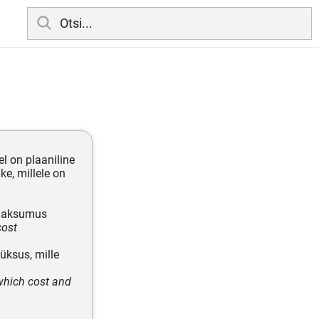
lel on plaaniline
ke, millele on
 maksumus
cost
üksus, mille
 which cost and