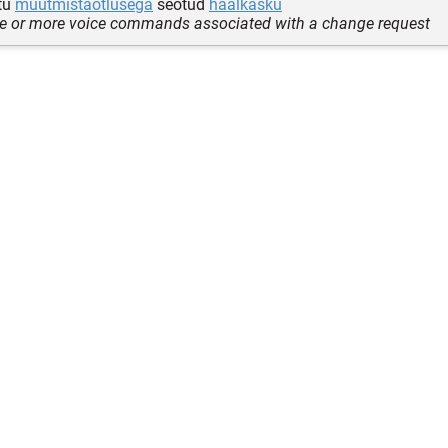
tu
muutmistaotlusega
seotud
häälkäsku
ne or more voice commands associated with a change request