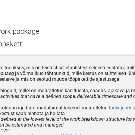
ork package
öpakett
a: tööüksus, mis on teistest selletaolistest selgesti eristatav, mil
õpuaeg ja võimalikud tähtpunktid, mille kestus on suhteliselt lühi
elarve ja mis on seotud muude tööpakettide ajastusega
inguid, millel on määratletud käsitlusala, saadus, ajakava ja
activities that have a defined scope, deliverable, timescale and 
truktuuri iga haru madalaimal tasemel määratletud
tööliigendus
 kestust saab hinnata ja hallata
 defined at the lowest level of the work breakdown structure for
can be estimated and managed
0122: