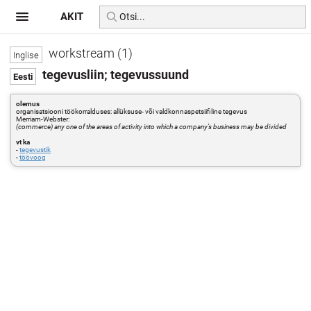
AKIT
workstream (1)
tegevusliin; tegevussuund
olemus
organisatsiooni töökorralduses: allüksuse- või valdkonnaspetsiifiline tegevus
Merriam-Webster:
(commerce) any one of the areas of activity into which a company’s business may be divided
vt ka
-
tegevustik
-
töövoog