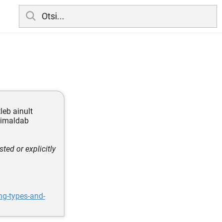
leb ainult
võimaldab
sted or explicitly
ng-types-and-