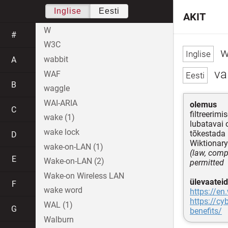
Inglise
Eesti
AKIT
W
#
W3C
wh
wabbit
A
val
WAF
B
waggle
WAI-ARIA
olemus
C
filtreerimi
wake (1)
lubatavai 
wake lock
tõkestada
D
Wiktionary
wake-on-LAN (1)
(law, compu
E
Wake-on-LAN (2)
permitted
Wake-on Wireless LAN
ülevaateid
F
wake word
https://en
https://cy
WAL (1)
G
benefits/
Walburn