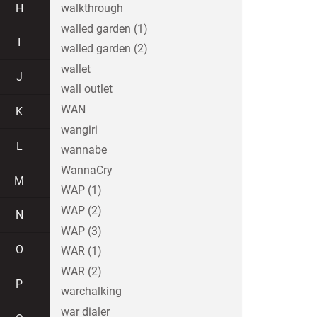
H
walkthrough
walled garden (1)
I
walled garden (2)
wallet
J
wall outlet
WAN
K
wangiri
L
wannabe
WannaCry
M
WAP (1)
WAP (2)
N
WAP (3)
O
WAR (1)
WAR (2)
P
warchalking
war dialer