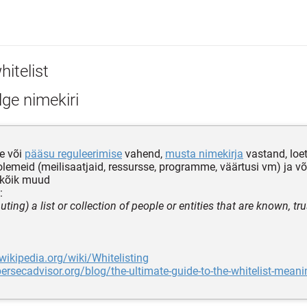
itelist
ge nimekiri
se või
pääsu reguleerimise
vahend,
musta nimekirja
vastand, loet
olemeid (meilisaatjaid, ressursse, programme, väärtusi vm) ja 
 kõik muud
:
ting) a list or collection of people or entities that are known, tru
.wikipedia.org/wiki/Whitelisting
bersecadvisor.org/blog/the-ultimate-guide-to-the-whitelist-meani