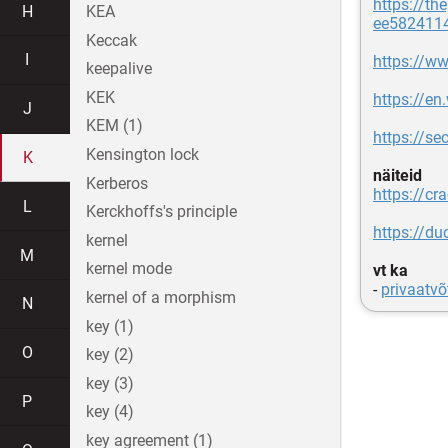
https://t
H
KEA
ee582411
Keccak
I
https://w
keepalive
KEK
https://en
J
KEM (1)
https://s
Kensington lock
K
näiteid
Kerberos
https://cr
L
Kerckhoffs's principle
https://d
kernel
M
kernel mode
vt ka
-
privaatv
kernel of a morphism
N
key (1)
O
key (2)
key (3)
P
key (4)
key agreement (1)