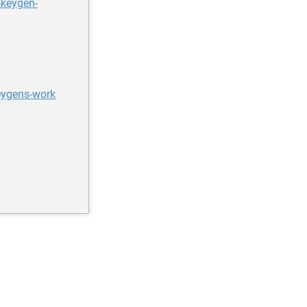
-keygen-
eygens-work