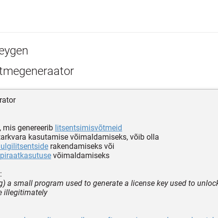
eygen
tmegeneraator
rator
 mis genereerib
litsentsimisvõtmeid
arkvara kasutamise võimaldamiseks, võib olla
ulgilitsentside
rakendamiseks või
piraatkasutuse
võimaldamiseks
:
) a small program used to generate a license key used to unlock 
 illegitimately