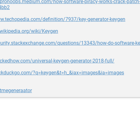
hepronoobs.medium.com/how-software-piracy-works-crack-patch
4bb2
ww.techopedia.com/definition/7937/key-generator-keygen
.wikipedia.org/wiki/Keygen
ecurity.stackexchange.com/questions/13343/how-do-software-k
ackedhow.com/universal-keygen-generator-2018-full/
uckduckgo.com/?q=keygen&t=h_&iax=images&ia=images
õtmegeneraator