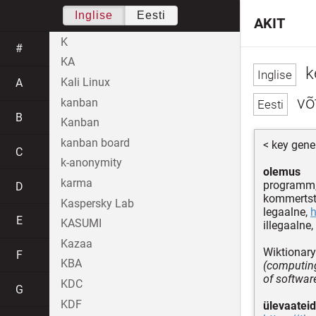
Inglise
Eesti
AKIT
K
#
KA
k
Kali Linux
A
võ
kanban
B
Kanban
kanban board
< key gene
C
k-anonymity
olemus
karma
programm,
D
kommertst
Kaspersky Lab
legaalne,
h
E
KASUMI
illegaalne,
Kazaa
Wiktionary
F
KBA
(computing
of software
KDC
G
KDF
ülevaateid