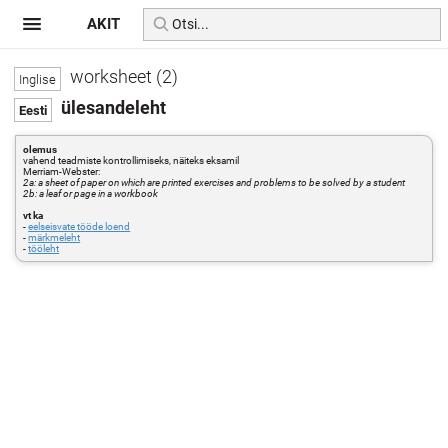
AKIT
worksheet (2)
ülesandeleht
olemus
vahend teadmiste kontrollimiseks, näiteks eksamil
Merriam-Webster:
2a: a sheet of paper on which are printed exercises and problems to be solved by a student
2b: a leaf or page in a workbook
vt ka
-
eelseisvate tööde loend
-
märkmeleht
-
tööleht