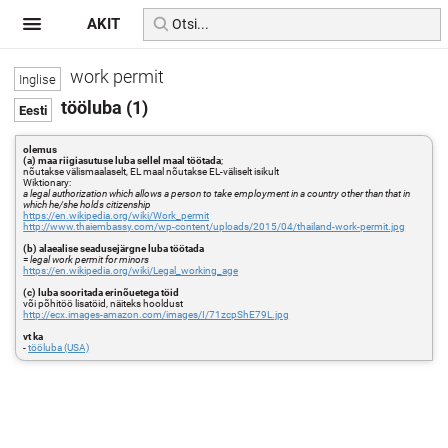
AKIT
work permit
tööluba (1)
olemus
(a) maa riigiasutuse luba sellel maal töötada
;
nõutakse välismaalaselt, EL maal nõutakse EL-väliselt isikult
Wiktionary:
a legal authorization which allows a person to take employment in a country other than that in
which he/she holds citizenship
https://en.wikipedia.org/wiki/Work_permit
http://www.thaiembassy.com/wp-content/uploads/2015/04/thailand-work-permit.jpg
(b) alaealise seadusejärgne luba töötada
=
legal work permit for minors
https://en.wikipedia.org/wiki/Legal_working_age
(c) luba sooritada erinõuetega töid
või põhitöö lisatöid, näiteks hooldust
http://ecx.images-amazon.com/images/I/71zcpShE79L.jpg
vt ka
-
tööluba (USA)