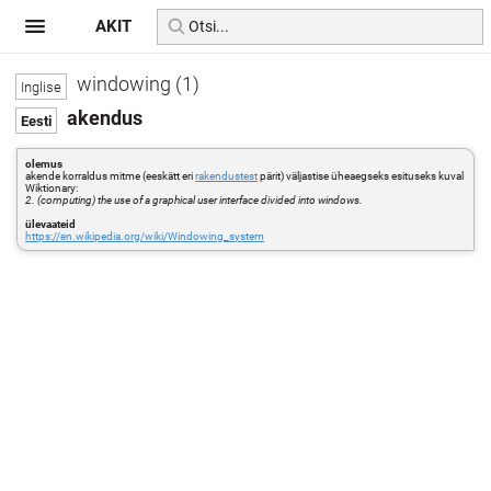
AKIT
windowing (1)
akendus
olemus
akende korraldus mitme (eeskätt eri
rakendustest
pärit) väljastise üheaegseks esituseks kuval
Wiktionary:
2. (computing) the use of a graphical user interface divided into windows.
ülevaateid
https://en.wikipedia.org/wiki/Windowing_system